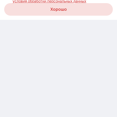
условия обработки персональных данных
Хорошо
Корзина
Каталог
Акции
Профиль
Скачайте приложение
Узнавайте о новых акциях первыми!
Загрузите в
AppStore