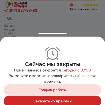
Рейтинг организации в Яндексе
+7 (977) 987-93-93
Каталог
Акции
О нас
Отзывы
Доставка и оплата
Copyright ©
2026
«
МафПицца | Заказать пиццу на дом с бесплатной
доставкой
». Все права защищены
Политика конфиденциальности
Пользовательское соглашение
Сейчас мы закрыты
Публичная оферта
Приём заказов откроется
сегодня с 07:00
Согласие на обработку
Вы можете оформить предварительный заказ ко
Работает на технологии
времени.
Мы используем cookies для быстрой работы сайта. Для
сбора статистики используется «Яндекс.Метрика».
График работы
Продолжая пользоваться сайтом, вы принимаете
условия обработки персональных данных
Заказать ко времени
Хорошо
Корзина