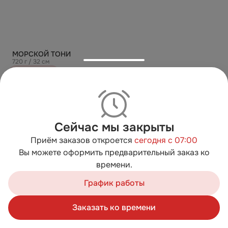
МОРСКОЙ ТОНИ
720 г / 32 см
От 999 ₽
Сейчас мы закрыты
Приём заказов откроется
сегодня с 07:00
Вы можете оформить предварительный заказ ко
времени.
Мы используем cookies для быстрой работы сайта. Для
сбора статистики используется «Яндекс.Метрика».
График работы
Продолжая пользоваться сайтом, вы принимаете
условия обработки персональных данных
Заказать ко времени
Хорошо
Корзина
Каталог
Акции
Профиль