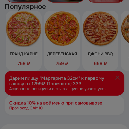
Популярное
ГРАНД КАРНЕ
ДЕРЕВЕНСКАЯ
ДЖОНИ BBQ
759 ₽
759 ₽
659 ₽
Дарим пиццу "Маргарита 32см" к первому
заказу от 1299₽. Промокод: 333
Акционные позиции и сеты в акции не участвуют.
Скидка 10% на всё меню при самовывозе
Промокод САМ10