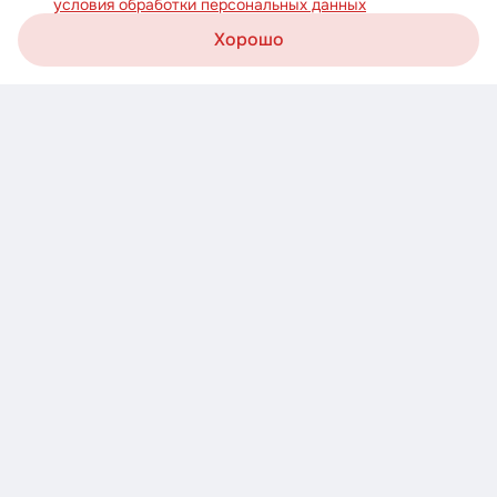
условия обработки персональных данных
Хорошо
Корзина
Каталог
Акции
Профиль
Скачайте приложение
Узнавайте о новых акциях первыми!
Загрузите в
AppStore